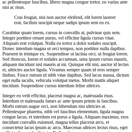
ac pellentesque faucibus, libero magna congue tortor, eu varius ante
nisi ac risus.
Cras feugiat, nisi non auctor eleifend, elit lorem laoreet
erat, facilisis suscipit neque sadips ipsum sem eu ex.
Curabitur quam lorem, cursus in convallis at, pulvinar quis sem.
Integer porttitor ornare purus, vel efficitur ligula cursus vitae.
Aliquam erat volutpat. Nulla eu tortor a dolor sodales suscipit.
Donec interdum magna ut orci tempus, non porttitor nulla dapibus.
Praesent in tristique ex. Suspendisse ut lacinia orci, ut feugiat lorem.
Sed rhoncus, lorem et sodales accumsan, urna ipsum cursus mauris,
aliquam tincidunt nisl mauris at mi. Quisque elit nisi, auctor id lectus
et, ultricies auctor ligula. Vivamus semper quam id eros semper
finibus. Fusce rutrum id nibh vitae dapibus. Sed lacus massa, dictum
eget nulla iaculis, vehicula volutpat metus. Morbi mattis aliquet
tincidunt. Suspendisse cursus interdum felise ultrices.
Integer eu velit efficitur, placerat magna ac, malesuada risus.
Interdum et malesuada fames ac ante ipsum primis in faucibus.
Morbi rutrum augue orci, non bibendum nisi ultricies at.
Pellentesque pharetra, nibh vel faucibus elementum, ligula magna
congue lacus, et interdum est purus a ligula. Aliquam maximus, eros
tincidunt convallis euismod, magna tellus placerat arcu, et
consectetur lacus ipsum ac arcu. Maecenas ultrices lectus risus, eget