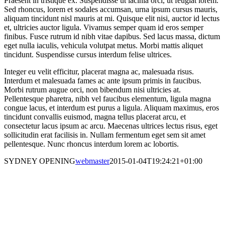
Praesent in tristique ex. Suspendisse ut lacinia orci, ut feugiat lorem.
Sed rhoncus, lorem et sodales accumsan, urna ipsum cursus mauris,
aliquam tincidunt nisl mauris at mi. Quisque elit nisi, auctor id lectus
et, ultricies auctor ligula. Vivamus semper quam id eros semper
finibus. Fusce rutrum id nibh vitae dapibus. Sed lacus massa, dictum
eget nulla iaculis, vehicula volutpat metus. Morbi mattis aliquet
tincidunt. Suspendisse cursus interdum felise ultrices.
Integer eu velit efficitur, placerat magna ac, malesuada risus.
Interdum et malesuada fames ac ante ipsum primis in faucibus.
Morbi rutrum augue orci, non bibendum nisi ultricies at.
Pellentesque pharetra, nibh vel faucibus elementum, ligula magna
congue lacus, et interdum est purus a ligula. Aliquam maximus, eros
tincidunt convallis euismod, magna tellus placerat arcu, et
consectetur lacus ipsum ac arcu. Maecenas ultrices lectus risus, eget
sollicitudin erat facilisis in. Nullam fermentum eget sem sit amet
pellentesque. Nunc rhoncus interdum lorem ac lobortis.
SYDNEY OPENING
webmaster
2015-01-04T19:24:21+01:00