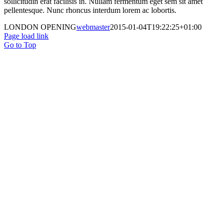
sollicitudin erat facilisis in. Nullam fermentum eget sem sit amet
pellentesque. Nunc rhoncus interdum lorem ac lobortis.
LONDON OPENING
webmaster
2015-01-04T19:22:25+01:00
Page load link
Go to Top