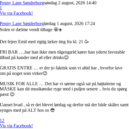
Penny Lane Sønderborg
søndag 2 august, 2026 14:40
1
Vis via Facebook!
Penny Lane Sønderborg
lørdag 1 august, 2026 17:24
Solen er dælme vendt tilbage 🤩☀️
Det fejrer Emil med rigtig lækre ting fra kl. 21 🥳
FRI BAR ….har han ikke men tilgengæld kører han yderst favorable
tilbud på kander med øl eller drinks😉
GRATIS ENTRE … er der jo faktisk som vi altid har , hvorfor lave
om på noget som virker😉
MUSIK FOR ALLE … Det har vi sørme også sat på højtalerne og
MÅSKE kan dit musikønske ryge med i puljen senere .. hvis du spørg
pænt 😉
Uanset hvad , så er det blevet lørdag og derfor må der både skåles samt
synges med på ALT hos os 😎
1
2
Vis via Facebook!