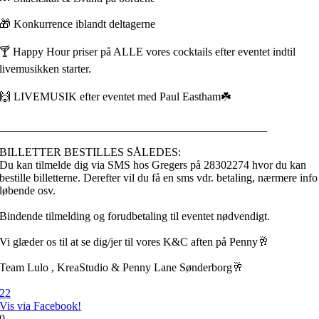
🎁 Konkurrence iblandt deltagerne
🍸 Happy Hour priser på ALLE vores cocktails efter eventet indtil
livemusikken starter.
🙌 LIVEMUSIK efter eventet med Paul Eastham☘️
_______________________________________________
BILLETTER BESTILLES SÅLEDES:
Du kan tilmelde dig via SMS hos Gregers på 28302274 hvor du kan
bestille billetterne. Derefter vil du få en sms vdr. betaling, nærmere info
løbende osv.
Bindende tilmelding og forudbetaling til eventet nødvendigt.
Vi glæder os til at se dig/jer til vores K&C aften på Penny🥂
Team Lulo , KreaStudio & Penny Lane Sønderborg🥂
2
2
Vis via Facebook!
0