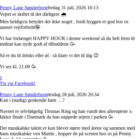
Penny Lane Sønderborg
fredag 31 juli, 2026 16:13
Vejret er skiftet til det dårligere 🌧️
Men heldigvis betyder det ikke noget , fordi hyggen er god hos os
uanset vejrforhold🤪
Vi har forlænget HAPPY HOUR i denne weekend så du helt frem til
midnat kan nyde godt af tilbuddene 🥳
Så er du til drinks eller øl - så klare vi det til dig 😉
Vi ses kl. 21.00 🥳
1
Vis via Facebook!
Penny Lane Sønderborg
tirsdag 28 juli, 2026 20:34
Kan i (stadig) genkende ham …?
Navnet er selvfølgelig Thomas Ring og han vandt den allerstørste x-
faktor finale i Danmark da han nappede sejren i parken 🥳
Det musikalske talent er kun blevet større med årene og sammen med
hans musikalske ven Martin , hopper de på scenen hos os på Penny