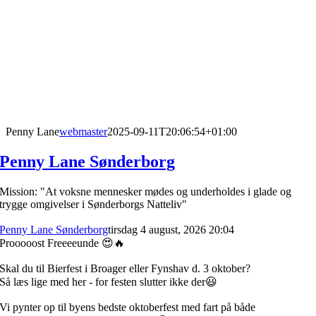
Penny Lane
webmaster
2025-09-11T20:06:54+01:00
Penny Lane Sønderborg
Mission: "At voksne mennesker mødes og underholdes i glade og
trygge omgivelser i Sønderborgs Natteliv"
Penny Lane Sønderborg
tirsdag 4 august, 2026 20:04
Prooooost Freeeeunde 😍🔥
Skal du til Bierfest i Broager eller Fynshav d. 3 oktober?
Så læs lige med her - for festen slutter ikke der😃
Vi pynter op til byens bedste oktoberfest med fart på både