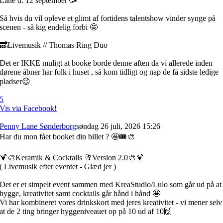
Lane d. 12 september 🥳
Så hvis du vil opleve et glimt af fortidens talentshow vinder synge på
scenen - så kig endelig forbi 🤩
🔜Livemusik // Thomas Ring Duo
Det er IKKE muligt at booke borde denne aften da vi allerede inden
dørene åbner har folk i huset , så kom tidligt og nap de få sidste ledige
pladser😉
5
Vis via Facebook!
Penny Lane Sønderborg
søndag 26 juli, 2026 15:26
Har du mon fået booket din billet ? 🤩🎟️🎨
🍹🎨Keramik & Cocktails 🥂Version 2.0🎨🍹
( Livemusik efter eventet - Glæd jer )
Det er et simpelt event sammen med KreaStudio/Lulo som går ud på at
hygge, kreativitet samt cocktails går hånd i hånd 🤩
Vi har kombineret vores drinkskort med jeres kreativitet - vi mener selv
at de 2 ting bringer hyggeniveauet op på 10 ud af 10🙌