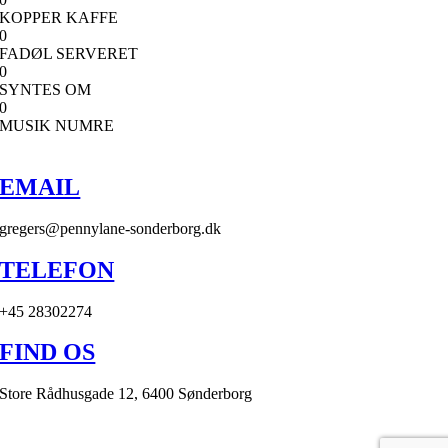
KOPPER KAFFE
0
FADØL SERVERET
0
SYNTES OM
0
MUSIK NUMRE
EMAIL
gregers@pennylane-sonderborg.dk
TELEFON
+45 28302274
FIND OS
Store Rådhusgade 12, 6400 Sønderborg