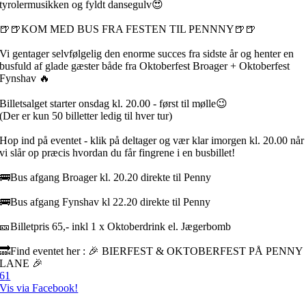
tyrolermusikken og fyldt dansegulv😍
🍺🍺KOM MED BUS FRA FESTEN TIL PENNNY🍺🍺
Vi gentager selvfølgelig den enorme succes fra sidste år og henter en
busfuld af glade gæster både fra Oktoberfest Broager + Oktoberfest
Fynshav 🔥
Billetsalget starter onsdag kl. 20.00 - først til mølle😉
(Der er kun 50 billetter ledig til hver tur)
Hop ind på eventet - klik på deltager og vær klar imorgen kl. 20.00 når
vi slår op præcis hvordan du får fingrene i en busbillet!
🚌Bus afgang Broager kl. 20.20 direkte til Penny
🚌Bus afgang Fynshav kl 22.20 direkte til Penny
🎫Billetpris 65,- inkl 1 x Oktoberdrink el. Jægerbomb
🔜Find eventet her : 🎉 BIERFEST & OKTOBERFEST PÅ PENNY
LANE 🎉
6
1
Vis via Facebook!