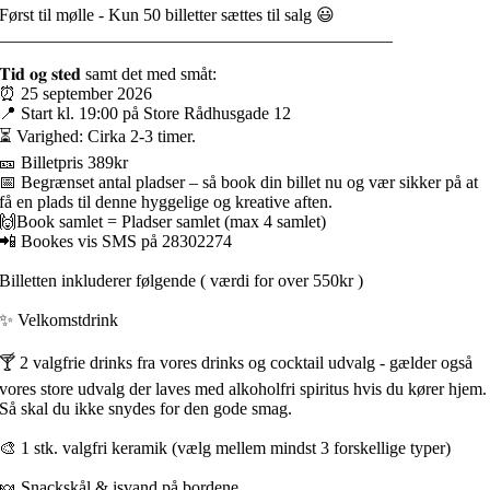
Først til mølle - Kun 50 billetter sættes til salg 😃
_____________________________________________
𝐓𝐢𝐝 𝐨𝐠 𝐬𝐭𝐞𝐝 samt det med småt:
⏰ 25 september 2026
📍 Start kl. 19:00 på Store Rådhusgade 12
⏳ Varighed: Cirka 2-3 timer.
🎫 Billetpris 389kr
📅 Begrænset antal pladser – så book din billet nu og vær sikker på at
få en plads til denne hyggelige og kreative aften.
🙌Book samlet = Pladser samlet (max 4 samlet)
📲 Bookes vis SMS på 28302274
Billetten inkluderer følgende ( værdi for over 550kr )
✨ Velkomstdrink
🍸 2 valgfrie drinks fra vores drinks og cocktail udvalg - gælder også
vores store udvalg der laves med alkoholfri spiritus hvis du kører hjem.
Så skal du ikke snydes for den gode smag.
🎨 1 stk. valgfri keramik (vælg mellem mindst 3 forskellige typer)
🍬 Snackskål & isvand på bordene